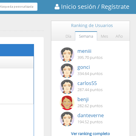
Inicio sesión
/ Regístrate
Ranking de Usuarios
Día
Semana
Mes
Año
meniii
395.70 puntos
gonci
334.64 puntos
carlos55
287.44 puntos
benji
282.62 puntos
danteverne
194.52 puntos
Ver ranking completo