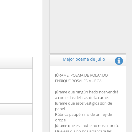
Mejor poema de Julio
JÚRAME. POEMA DE ROLANDO
ENRIQUE ROSALES MURGA
Júrame que ningún hado nos vendrá
a comer las delicias de la carne...
Júrame que esos vestiglos son de
papel.
Rúbrica paupérrima de un rey de
oropel.
Júrame que esa nube no nos cubrirá.
Que esa ola no nos arrancara las