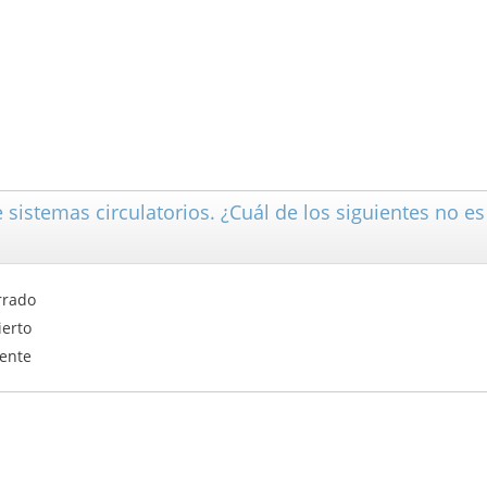
e sistemas circulatorios. ¿Cuál de los siguientes no e
rrado
ierto
uente