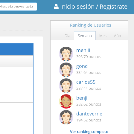
Inicio sesión
/ Regístrate
Ranking de Usuarios
Día
Semana
Mes
Año
meniii
395.70 puntos
gonci
334.64 puntos
carlos55
287.44 puntos
benji
282.62 puntos
danteverne
194.52 puntos
Ver ranking completo