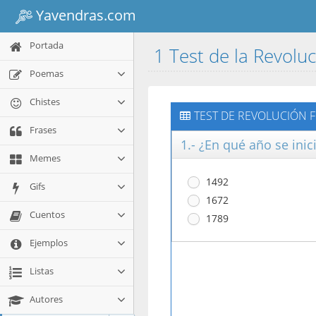
Yavendras.com
Portada
1 Test de la Revolu
Poemas
Chistes
TEST DE REVOLUCIÓN 
Frases
1.- ¿En qué año se inic
Memes
1492
Gifs
1672
Cuentos
1789
Ejemplos
Listas
Autores