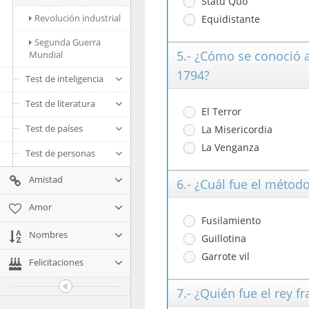
Statu Quo
Revolución industrial
Equidistante
Segunda Guerra
5.- ¿Cómo se conoció 
Mundial
1794?
Test de inteligencia
Test de literatura
El Terror
Test de países
La Misericordia
La Venganza
Test de personas
Amistad
6.- ¿Cuál fue el métod
Amor
Fusilamiento
Nombres
Guillotina
Garrote vil
Felicitaciones
7.- ¿Quién fue el rey f