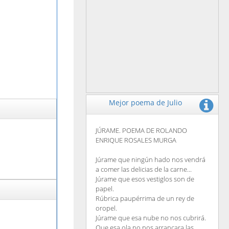
Mejor poema de Julio
JÚRAME. POEMA DE ROLANDO
ENRIQUE ROSALES MURGA
Júrame que ningún hado nos vendrá
a comer las delicias de la carne...
Júrame que esos vestiglos son de
papel.
Rúbrica paupérrima de un rey de
oropel.
Júrame que esa nube no nos cubrirá.
Que esa ola no nos arrancara las