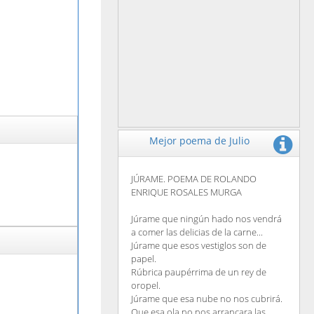
Mejor poema de Julio
JÚRAME. POEMA DE ROLANDO
ENRIQUE ROSALES MURGA
Júrame que ningún hado nos vendrá
a comer las delicias de la carne...
Júrame que esos vestiglos son de
papel.
Rúbrica paupérrima de un rey de
oropel.
Júrame que esa nube no nos cubrirá.
Que esa ola no nos arrancara las