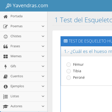
Yavendras.com
Portada
1 Test del Esquele
Poemas
Chistes
TEST DE ESQUELETO H
Frases
1.- ¿Cuál es el hueso
Memes
Fémur
Gifs
Tibia
Cuentos
Peroné
Ejemplos
Listas
Autores