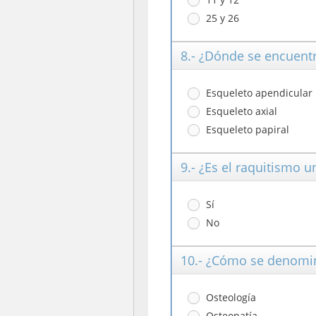
25 y 26
8.- ¿Dónde se encuent
Esqueleto apendicular
Esqueleto axial
Esqueleto papiral
9.- ¿Es el raquitismo 
Sí
No
10.- ¿Cómo se denomin
Osteología
Osteopatía