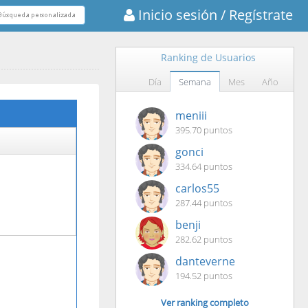
Inicio sesión
/ Regístrate
Ranking de Usuarios
Día
Semana
Mes
Año
meniii
395.70 puntos
gonci
334.64 puntos
carlos55
287.44 puntos
benji
282.62 puntos
danteverne
194.52 puntos
Ver ranking completo