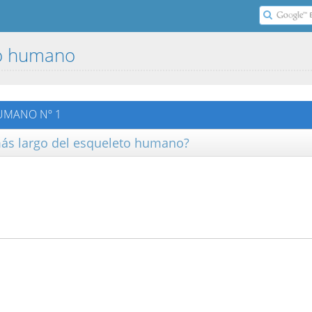
to humano
UMANO Nº 1
 más largo del esqueleto humano?