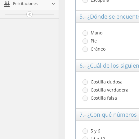
Felicitaciones
5.- ¿Dónde se encuent
Mano
Pie
Cráneo
6.- ¿Cuál de los siguie
Costilla dudosa
Costilla verdadera
Costilla falsa
7.- ¿Con qué números s
5 y 6
11 y 12