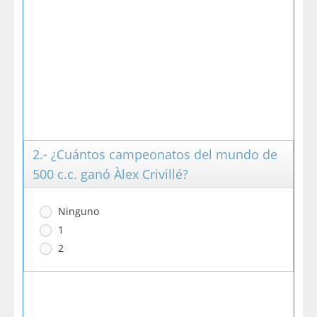
2.- ¿Cuántos campeonatos del mundo de
500 c.c. ganó Àlex Crivillé?
Ninguno
1
2